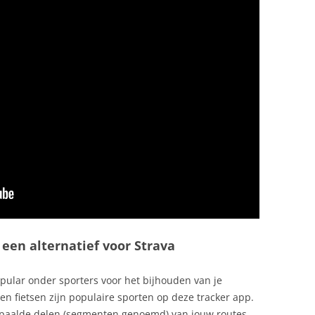
 een alternatief voor Strava
pular onder sporters voor het bijhouden van je
n fietsen zijn populaire sporten op deze tracker app.
 bepaalde delen (segmenten genoemd) van jouw routes