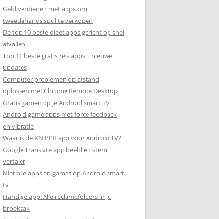
Geld verdienen met apps om
tweedehands spul te verkopen
De top 10 beste dieet apps gericht op snel
afvallen
Top 10 beste gratis reis apps + nieuwe
updates
Computer problemen op afstand
oplossen met Chrome Remote Desktop
Gratis gamen op je Android smart TV
Android game apps met force feedback
en vibratie
Waar is de KNIPPR app voor Android TV?
Google Translate app beeld en stem
vertaler
Niet alle apps en games op Android smart
tv
Handige app! Alle reclamefolders in je
broekzak