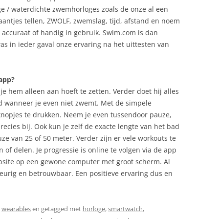
 / waterdichte zwemhorloges zoals de onze al een
aantjes tellen, ZWOLF, zwemslag, tijd, afstand en noem
n accuraat of handig in gebruik. Swim.com is dan
as in ieder gaval onze ervaring na het uittesten van
app?
 hem alleen aan hoeft te zetten. Verder doet hij alles
tijd wanneer je even niet zwemt. Met de simpele
 knopjes te drukken. Neem je even tussendoor pauze,
ecies bij. Ook kun je zelf de exacte lengte van het bad
ze van 25 of 50 meter. Verder zijn er vele workouts te
 of delen. Je progressie is online te volgen via de app
bsite op een gewone computer met groot scherm. Al
urig en betrouwbaar. Een positieve ervaring dus en
,
wearables
en getagged met
horloge
,
smartwatch
,