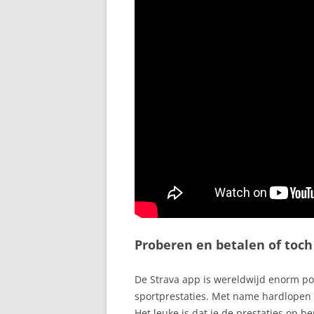
Proberen en betalen of toch
De Strava app is wereldwijd enorm po
sportprestaties. Met name hardlopen e
Het leuke is dat je de prestaties op