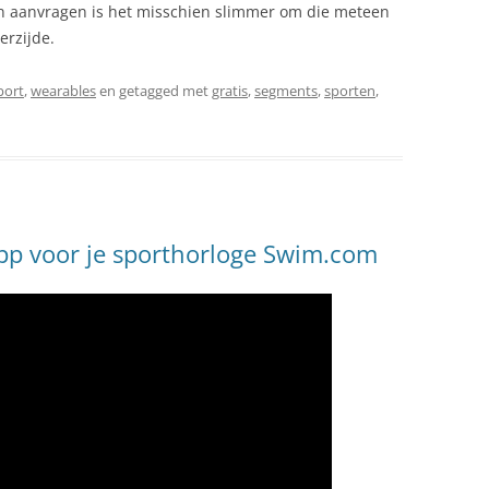
en aanvragen is het misschien slimmer om die meteen
erzijde.
port
,
wearables
en getagged met
gratis
,
segments
,
sporten
,
pp voor je sporthorloge Swim.com