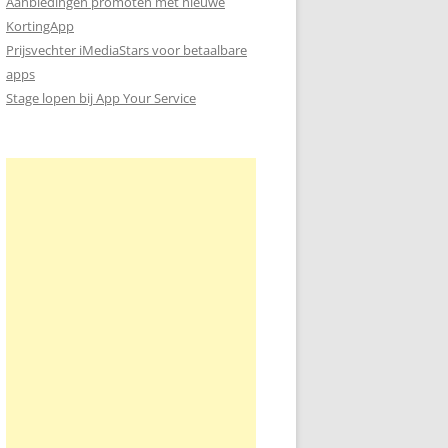
Aanbiedingen promoten met nieuwe
KortingApp
Prijsvechter iMediaStars voor betaalbare
apps
Stage lopen bij App Your Service