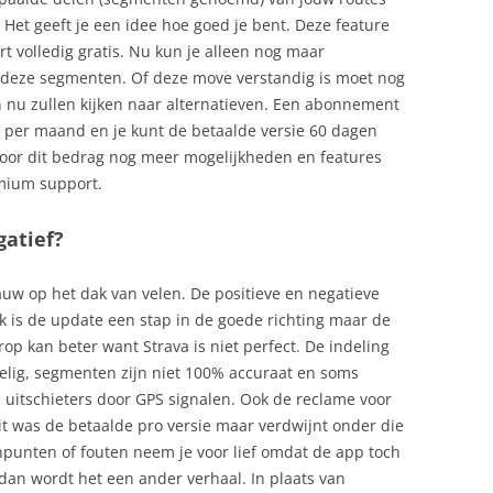
 Het geeft je een idee hoe goed je bent. Deze feature
rt volledig gratis. Nu kun je alleen nog maar
an deze segmenten. Of deze move verstandig is moet nog
n nu zullen kijken naar alternatieven. Een abonnement
o per maand en je kunt de betaalde versie 60 dagen
e voor dit bedrag nog meer mogelijkheden en features
emium support.
gatief?
auw op het dak van velen. De positieve en negatieve
lijk is de update een stap in de goede richting maar de
op kan beter want Strava is niet perfect. De indeling
lig, segmenten zijn niet 100% accuraat en soms
uitschieters door GPS signalen. Ook de reclame voor
it was de betaalde pro versie maar verdwijnt onder die
npunten of fouten neem je voor lief omdat de app toch
 dan wordt het een ander verhaal. In plaats van