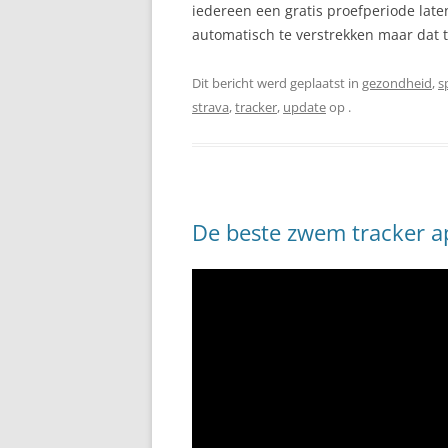
iedereen een gratis proefperiode lat
automatisch te verstrekken maar dat t
Dit bericht werd geplaatst in
gezondheid
,
s
strava
,
tracker
,
update
op
.
De beste zwem tracker a