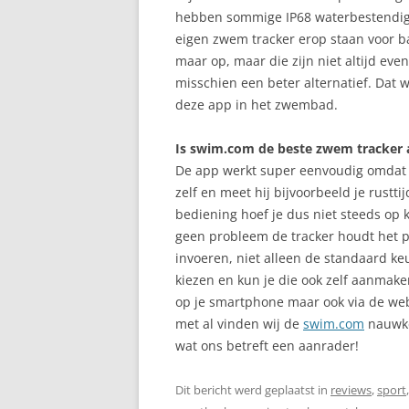
hebben sommige IP68 waterbestendige
eigen zwem tracker erop staan voor b
maar op, maar die zijn niet altijd eve
misschien een beter alternatief. Dat w
deze app in het zwembad.
Is swim.com de beste zwem tracker 
De app werkt super eenvoudig omdat je
zelf en meet hij bijvoorbeeld je rust
bediening hoef je dus niet steeds op
geen probleem de tracker houdt het pr
invoeren, niet alleen de standaard keu
kiezen en kun je die ook zelf aanmaken
op je smartphone maar ook via de we
met al vinden wij de
swim.com
nauwke
wat ons betreft een aanrader!
Dit bericht werd geplaatst in
reviews
,
sport