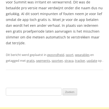
voor Summit was irritant en verwarrend. Dit was de
betaalde pro versie maar verdwijnt onder die naam dus nu
gelukkig. Al dit soort minpunten of fouten neem je voor lief
omdat de app toch gratis is. Moet je voor de app betalen
dan wordt het een ander verhaal. In plaats van iedereen
een gratis proefperiode laten aanvragen is het misschien
slimmer om die meteen automatisch te verstrekken maar
dat terzijde.
Dit bericht werd geplaatst in
gezondheid
,
sport
,
wearables
en
getagged met
gratis
,
segments
,
sporten
,
strava
,
tracker
,
update
op
.
Zoeken
naar: