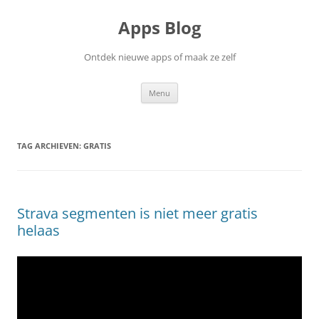
Ga
naar
Apps Blog
de
inhoud
Ontdek nieuwe apps of maak ze zelf
Menu
TAG ARCHIEVEN:
GRATIS
Strava segmenten is niet meer gratis
helaas