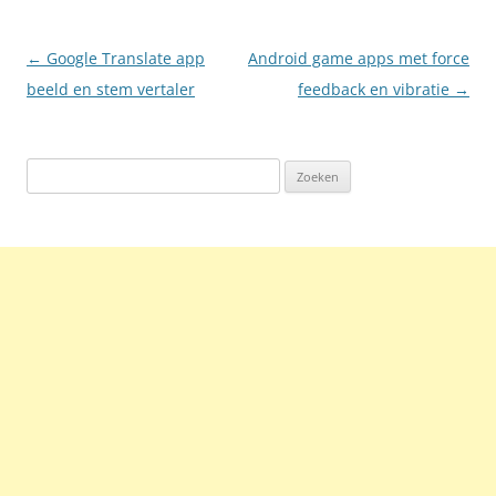
Berichtnavigatie
←
Google Translate app
Android game apps met force
beeld en stem vertaler
feedback en vibratie
→
Zoeken
naar: