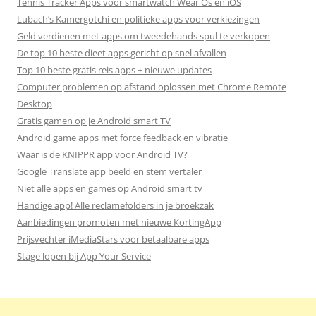
Tennis Tracker Apps voor smartwatch Wear Os en iOS
Lubach’s Kamergotchi en politieke apps voor verkiezingen
Geld verdienen met apps om tweedehands spul te verkopen
De top 10 beste dieet apps gericht op snel afvallen
Top 10 beste gratis reis apps + nieuwe updates
Computer problemen op afstand oplossen met Chrome Remote
Desktop
Gratis gamen op je Android smart TV
Android game apps met force feedback en vibratie
Waar is de KNIPPR app voor Android TV?
Google Translate app beeld en stem vertaler
Niet alle apps en games op Android smart tv
Handige app! Alle reclamefolders in je broekzak
Aanbiedingen promoten met nieuwe KortingApp
Prijsvechter iMediaStars voor betaalbare apps
Stage lopen bij App Your Service