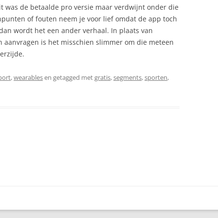
it was de betaalde pro versie maar verdwijnt onder die
npunten of fouten neem je voor lief omdat de app toch
 dan wordt het een ander verhaal. In plaats van
en aanvragen is het misschien slimmer om die meteen
erzijde.
port
,
wearables
en getagged met
gratis
,
segments
,
sporten
,