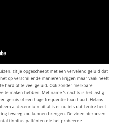
uizen, zit je opgescheept met een vervelend geluid dat
an het op verschillende manieren krijgen maar vaak heeft
e hard of te veel geluid. Ook zonder merkbare
e te maken hebben. Met name ’s nachts is het lastig
een geruis of een hoge frequentie toon hoort. Helaas
bleem al decennium uit al is er nu iets dat Lenire heet
ring teweeg zou kunnen brengen. De video hierboven
tal tinnitus patiënten die het probeerde.