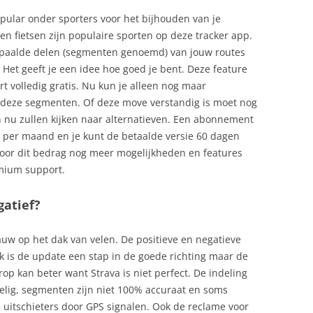
pular onder sporters voor het bijhouden van je
n fietsen zijn populaire sporten op deze tracker app.
 bepaalde delen (segmenten genoemd) van jouw routes
 Het geeft je een idee hoe goed je bent. Deze feature
rt volledig gratis. Nu kun je alleen nog maar
an deze segmenten. Of deze move verstandig is moet nog
n nu zullen kijken naar alternatieven. Een abonnement
o per maand en je kunt de betaalde versie 60 dagen
e voor dit bedrag nog meer mogelijkheden en features
emium support.
gatief?
auw op het dak van velen. De positieve en negatieve
lijk is de update een stap in de goede richting maar de
op kan beter want Strava is niet perfect. De indeling
lig, segmenten zijn niet 100% accuraat en soms
uitschieters door GPS signalen. Ook de reclame voor