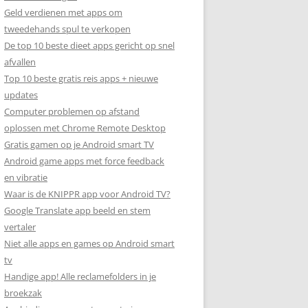
Geld verdienen met apps om
tweedehands spul te verkopen
De top 10 beste dieet apps gericht op snel
afvallen
Top 10 beste gratis reis apps + nieuwe
updates
Computer problemen op afstand
oplossen met Chrome Remote Desktop
Gratis gamen op je Android smart TV
Android game apps met force feedback
en vibratie
Waar is de KNIPPR app voor Android TV?
Google Translate app beeld en stem
vertaler
Niet alle apps en games op Android smart
tv
Handige app! Alle reclamefolders in je
broekzak