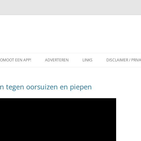
ROMOOT EEN APP!
ADVERTEREN
LINKS
DISCLAIMER / PRIV
en tegen oorsuizen en piepen