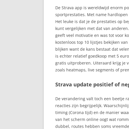
De Strava app is wereldwijd enorm po
sportprestaties. Met name hardlopen e
Het leuke is dat je de prestaties op
kunt vergelijken met dat van anderen.
geeft veel motivatie en was tot voor ko
kostenloos top 10 lijstjes bekijken v
blijken want de kans bestaat dat vele
is echter relatief goedkoop met 5 eur
gratis uitproberen. Uiteraard krijg j
zoals heatmaps, live segments of pr
Strava update positief of ne
De verandering valt toch een beetje r
reacties zijn begrijpelijk. Waarschijn
timing (Corona tijd) en de manier waar
van het scherm online oogt wat romme
dubbel, routes hebben soms vreemde 