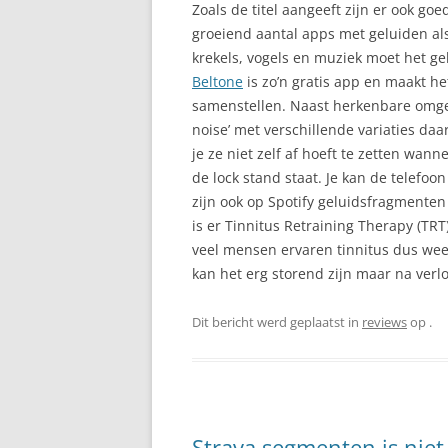
Zoals de titel aangeeft zijn er ook g
groeiend aantal apps met geluiden als
krekels, vogels en muziek moet het ge
Beltone
is zo’n gratis app en maakt het
samenstellen. Naast herkenbare omge
noise’ met verschillende variaties daa
je ze niet zelf af hoeft te zetten wanne
de lock stand staat. Je kan de telefoo
zijn ook op Spotify geluidsfragmenten
is er Tinnitus Retraining Therapy (TR
veel mensen ervaren tinnitus dus weet 
kan het erg storend zijn maar na verlo
Dit bericht werd geplaatst in
reviews
op
.
Strava segmenten is niet