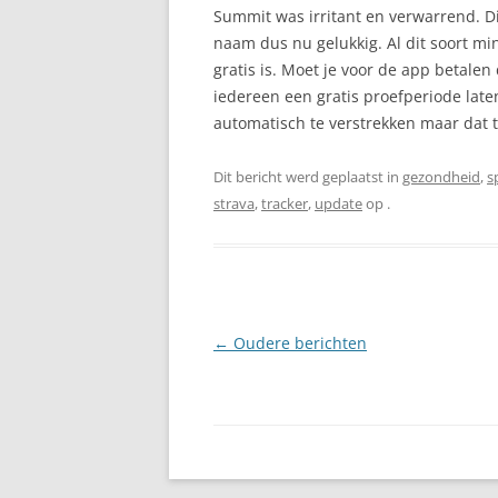
Summit was irritant en verwarrend. D
naam dus nu gelukkig. Al dit soort mi
gratis is. Moet je voor de app betalen
iedereen een gratis proefperiode lat
automatisch te verstrekken maar dat t
Dit bericht werd geplaatst in
gezondheid
,
s
strava
,
tracker
,
update
op
.
Berichtnavigatie
←
Oudere berichten