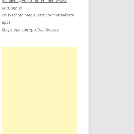
Aanbiedingen promoten met nieuwe
KortingApp
Prijsvechter iMediaStars voor betaalbare
apps
Stage lopen bij App Your Service