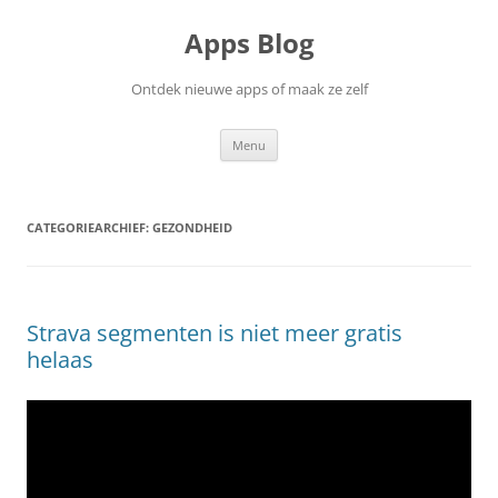
Ga
naar
Apps Blog
de
inhoud
Ontdek nieuwe apps of maak ze zelf
Menu
CATEGORIEARCHIEF:
GEZONDHEID
Strava segmenten is niet meer gratis
helaas