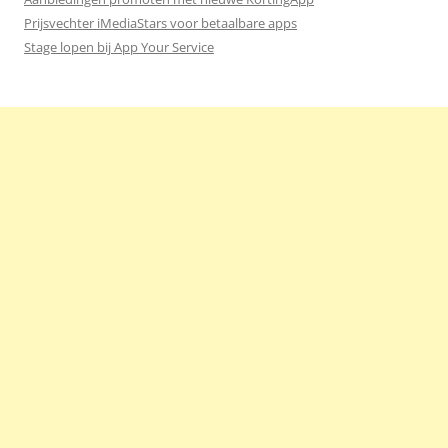
Prijsvechter iMediaStars voor betaalbare apps
Stage lopen bij App Your Service