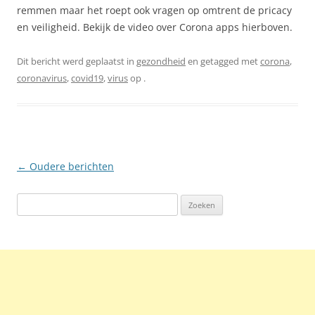
remmen maar het roept ook vragen op omtrent de pricacy
en veiligheid. Bekijk de video over Corona apps hierboven.
Dit bericht werd geplaatst in
gezondheid
en getagged met
corona
,
coronavirus
,
covid19
,
virus
op
.
Berichtnavigatie
←
Oudere berichten
Zoeken
naar: