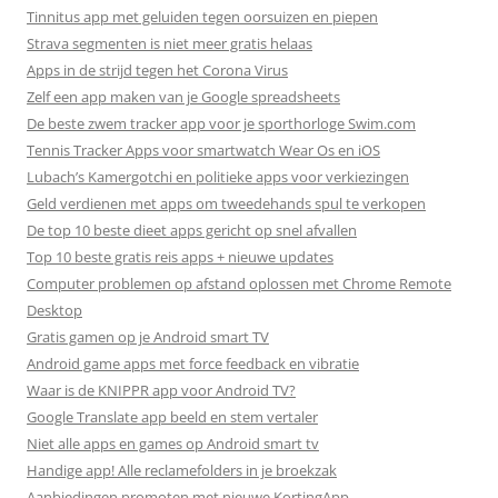
Tinnitus app met geluiden tegen oorsuizen en piepen
Strava segmenten is niet meer gratis helaas
Apps in de strijd tegen het Corona Virus
Zelf een app maken van je Google spreadsheets
De beste zwem tracker app voor je sporthorloge Swim.com
Tennis Tracker Apps voor smartwatch Wear Os en iOS
Lubach’s Kamergotchi en politieke apps voor verkiezingen
Geld verdienen met apps om tweedehands spul te verkopen
De top 10 beste dieet apps gericht op snel afvallen
Top 10 beste gratis reis apps + nieuwe updates
Computer problemen op afstand oplossen met Chrome Remote
Desktop
Gratis gamen op je Android smart TV
Android game apps met force feedback en vibratie
Waar is de KNIPPR app voor Android TV?
Google Translate app beeld en stem vertaler
Niet alle apps en games op Android smart tv
Handige app! Alle reclamefolders in je broekzak
Aanbiedingen promoten met nieuwe KortingApp