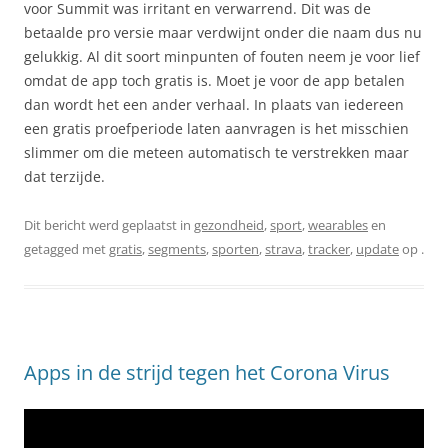
voor Summit was irritant en verwarrend. Dit was de
betaalde pro versie maar verdwijnt onder die naam dus nu
gelukkig. Al dit soort minpunten of fouten neem je voor lief
omdat de app toch gratis is. Moet je voor de app betalen
dan wordt het een ander verhaal. In plaats van iedereen
een gratis proefperiode laten aanvragen is het misschien
slimmer om die meteen automatisch te verstrekken maar
dat terzijde.
Dit bericht werd geplaatst in
gezondheid
,
sport
,
wearables
en
getagged met
gratis
,
segments
,
sporten
,
strava
,
tracker
,
update
op
.
Apps in de strijd tegen het Corona Virus