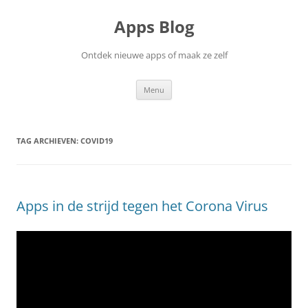
Ga
naar
Apps Blog
de
inhoud
Ontdek nieuwe apps of maak ze zelf
Menu
TAG ARCHIEVEN:
COVID19
Apps in de strijd tegen het Corona Virus