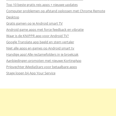
Top 10 beste gratis reis apps + nieuwe updates
Computer problemen op afstand oplossen met Chrome Remote
Desktop
Gratis gamen op je Android smart TV
Android game apps met force feedback en vibratie
Waar is de KNIPPR app voor Android TV?
Google Translate app beeld en stem vertaler
Niet alle apps en games op Android smart tv
Handige app! Alle reclamefolders in je broekzak
Aanbiedingen promoten met nieuwe KortingApp
Prijsvechter iMediaStars voor betaalbare apps
Stage lopen bij App Your Service