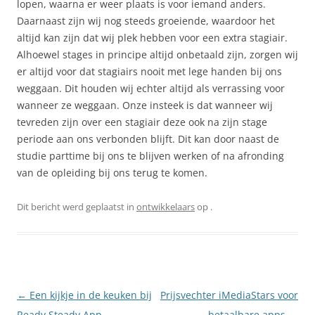
lopen, waarna er weer plaats is voor iemand anders.
Daarnaast zijn wij nog steeds groeiende, waardoor het
altijd kan zijn dat wij plek hebben voor een extra stagiair.
Alhoewel stages in principe altijd onbetaald zijn, zorgen wij
er altijd voor dat stagiairs nooit met lege handen bij ons
weggaan. Dit houden wij echter altijd als verrassing voor
wanneer ze weggaan. Onze insteek is dat wanneer wij
tevreden zijn over een stagiair deze ook na zijn stage
periode aan ons verbonden blijft. Dit kan door naast de
studie parttime bij ons te blijven werken of na afronding
van de opleiding bij ons terug te komen.
Dit bericht werd geplaatst in
ontwikkelaars
op
.
Berichtnavigatie
←
Een kijkje in de keuken bij
Prijsvechter iMediaStars voor
Ready Steady App
betaalbare apps
→