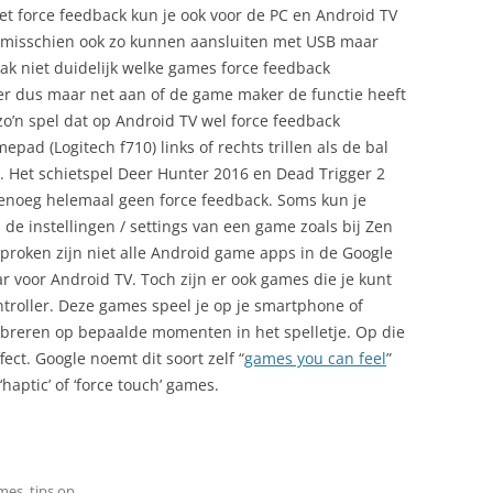
met force feedback kun je ook voor de PC en Android TV
e misschien ook zo kunnen aansluiten met USB maar
vaak niet duidelijk welke games force feedback
 er dus maar net aan of de game maker de functie heeft
zo’n spel dat op Android TV wel force feedback
mepad (Logitech f710) links of rechts trillen als de bal
t. Het schietspel Deer Hunter 2016 en Dead Trigger 2
noeg helemaal geen force feedback. Soms kun je
j de instellingen / settings van een game zoals bij Zen
proken zijn niet alle Android game apps in de Google
r voor Android TV. Toch zijn er ook games die je kunt
roller. Deze games speel je op je smartphone of
vibreren op bepaalde momenten in het spelletje. Op die
fect. Google noemt dit soort zelf “
games you can feel
”
haptic’ of ‘force touch’ games.
mes
,
tips
op
.