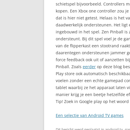
schietspel bijvoorbeeld. Controllers 
kopen. Een Xbox one controller zou j
dat is hier niet getest. Helaas is het 
daadwerkelijk ondersteunen. Het ligt
ingebouwd in het spel. Zen Pinball is 
ondersteunt. Bij dit spel voel je de ga
van de flipperkast een stootrand raak
daarentegen ondersteunen jammer ge
force feedback ook uit of aanzetten bi
Pinball. Zoals
eerder
op deze blog bes
Play store ook automatisch beschikbaa
voelen zonder een echte gamepad cont
tablet waarbij ze het apparaat laten 
manier krijg je een beetje hetzelfde ef
Tip! Zoek in Google play op het woord ‘
Een selectie van Android TV games
Dit bericht werd geplaatst in
android tv
,
ga