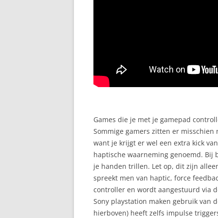
Games die je met je gamepad controll
Sommige gamers zitten er misschien n
want je krijgt er wel een extra kick va
haptische waarneming genoemd. Bij bep
je handen trillen. Let op, dit zijn all
spreekt men van haptic, force feedback
controller en wordt aangestuurd via
Sony playstation maken gebruik van de
hierboven) heeft zelfs impulse triggers 