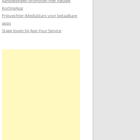
Aanbiedingen promoten met nieuwe
KortingApp
Prijsvechter iMediaStars voor betaalbare
apps
Stage lopen bij App Your Service