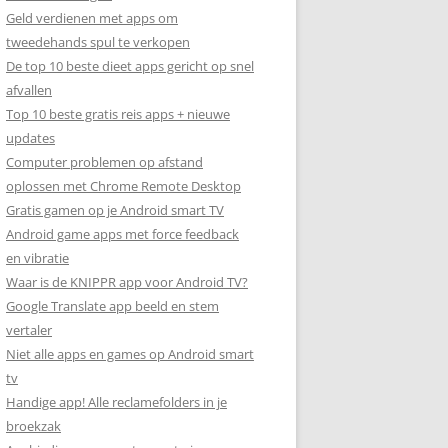
Geld verdienen met apps om
tweedehands spul te verkopen
De top 10 beste dieet apps gericht op snel
afvallen
Top 10 beste gratis reis apps + nieuwe
updates
Computer problemen op afstand
oplossen met Chrome Remote Desktop
Gratis gamen op je Android smart TV
Android game apps met force feedback
en vibratie
Waar is de KNIPPR app voor Android TV?
Google Translate app beeld en stem
vertaler
Niet alle apps en games op Android smart
tv
Handige app! Alle reclamefolders in je
broekzak