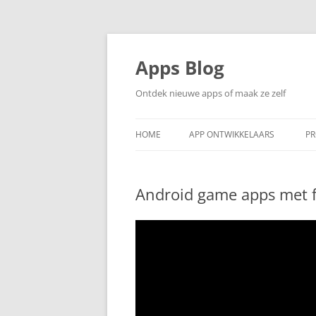
Ga
naar
de
Apps Blog
inhoud
Ontdek nieuwe apps of maak ze zelf
HOME
APP ONTWIKKELAARS
PR
Android game apps met f