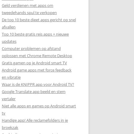
Geld verdienen met apps om
tweedehands spul te verkopen
De top 10 beste dieet apps gericht op snel
afvallen
Top 10 beste gratis reis apps + nieuwe
updates
Computer problemen op afstand
oplossen met Chrome Remote Desktop
Gratis gamen op je Android smart TV
Android game apps met force feedback
en vibratie
Waar is de KNIPPR app voor Android TV?
Google Translate app beeld en stem
vertaler
Niet alle apps en games op Android smart
tv
Handige app! Alle reclamefolders in je
broekzak