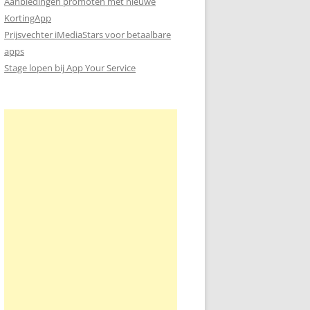
Aanbiedingen promoten met nieuwe
KortingApp
Prijsvechter iMediaStars voor betaalbare
apps
Stage lopen bij App Your Service