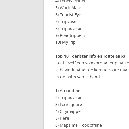
4) Lonely Planet
5) WorldMate
6) Tourist Eye
7) Tripcase
8) Tripadvisor
9) Roadtrippers
10) MyTrip
Top 10 Toeristeninfo en route apps
Geef jezelf een voorsprong ter plaatse
je bevindt. Vindt de kortste route naar
in de palm van je hand.
1) Aroundme
2) Tripadvisor
3) Foursquare
4) Citymapper
5) Here
6) Maps.me – ook offline