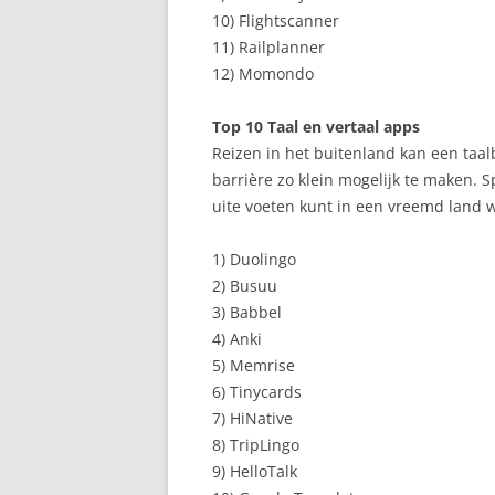
10) Flightscanner
11) Railplanner
12) Momondo
Top 10 Taal en vertaal apps
Reizen in het buitenland kan een taa
barrière zo klein mogelijk te maken. S
uite voeten kunt in een vreemd land wa
1) Duolingo
2) Busuu
3) Babbel
4) Anki
5) Memrise
6) Tinycards
7) HiNative
8) TripLingo
9) HelloTalk