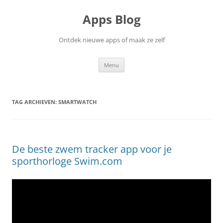
Ga
naar
Apps Blog
de
inhoud
Ontdek nieuwe apps of maak ze zelf
Menu
TAG ARCHIEVEN:
SMARTWATCH
De beste zwem tracker app voor je
sporthorloge Swim.com