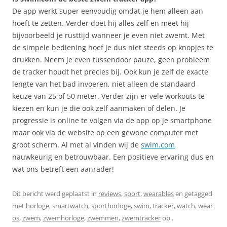
De app werkt super eenvoudig omdat je hem alleen aan
hoeft te zetten. Verder doet hij alles zelf en meet hij
bijvoorbeeld je rusttijd wanneer je even niet zwemt. Met
de simpele bediening hoef je dus niet steeds op knopjes te
drukken. Neem je even tussendoor pauze, geen probleem
de tracker houdt het precies bij. Ook kun je zelf de exacte
lengte van het bad invoeren, niet alleen de standaard
keuze van 25 of 50 meter. Verder zijn er vele workouts te
kiezen en kun je die ook zelf aanmaken of delen. Je
progressie is online te volgen via de app op je smartphone
maar ook via de website op een gewone computer met
groot scherm. Al met al vinden wij de
swim.com
nauwkeurig en betrouwbaar. Een positieve ervaring dus en
wat ons betreft een aanrader!
Dit bericht werd geplaatst in
reviews
,
sport
,
wearables
en getagged
met
horloge
,
smartwatch
,
sporthorloge
,
swim
,
tracker
,
watch
,
wear
os
,
zwem
,
zwemhorloge
,
zwemmen
,
zwemtracker
op
.