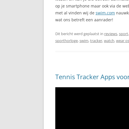
op je smartphone maar ook via de we
met al vinden wij de
swim.com
nauwke
wat ons betreft een aanrader!
Dit bericht werd geplaatst in
reviews
,
sport
sporthorloge
,
swim
,
tracker
,
watch
,
wear o
Tennis Tracker Apps voo