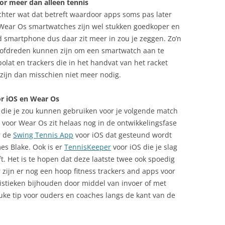
or meer dan alleen tennis
chter wat dat betreft waardoor apps soms pas later
 Wear Os smartwatches zijn wel stukken goedkoper en
 smartphone dus daar zit meer in zou je zeggen. Zo’n
ofdreden kunnen zijn om een smartwatch aan te
olat en trackers die in het handvat van het racket
 zijn dan misschien niet meer nodig.
or iOS en Wear Os
 die je zou kunnen gebruiken voor je volgende match
voor Wear Os zit helaas nog in de ontwikkelingsfase
r de
Swing Tennis App
voor iOS dat gesteund wordt
es Blake. Ook is er
TennisKeeper
voor iOS die je slag
. Het is te hopen dat deze laatste twee ook spoedig
 zijn er nog een hoop fitness trackers and apps voor
atistieken bijhouden door middel van invoer of met
ke tip voor ouders en coaches langs de kant van de