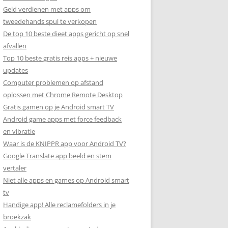
Geld verdienen met apps om
tweedehands spul te verkopen
De top 10 beste dieet apps gericht op snel
afvallen
Top 10 beste gratis reis apps + nieuwe
updates
Computer problemen op afstand
oplossen met Chrome Remote Desktop
Gratis gamen op je Android smart TV
Android game apps met force feedback
en vibratie
Waar is de KNIPPR app voor Android TV?
Google Translate app beeld en stem
vertaler
Niet alle apps en games op Android smart
tv
Handige app! Alle reclamefolders in je
broekzak