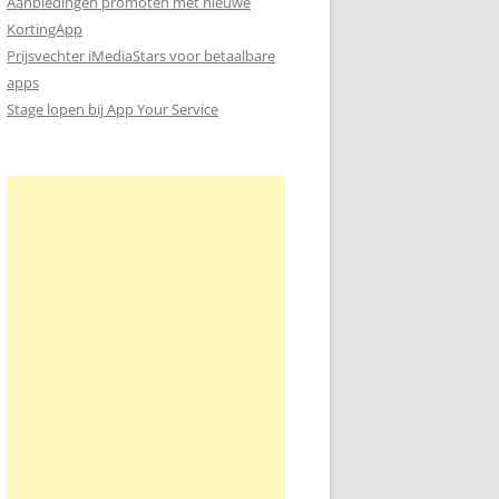
Aanbiedingen promoten met nieuwe
KortingApp
Prijsvechter iMediaStars voor betaalbare
apps
Stage lopen bij App Your Service