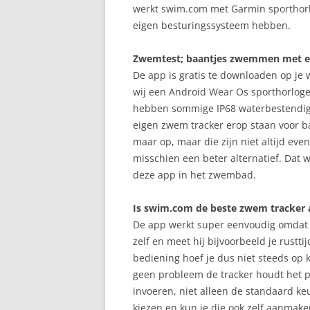
werkt swim.com met Garmin sporthor
eigen besturingssysteem hebben.
Zwemtest; baantjes zwemmen met e
De app is gratis te downloaden op je
wij een Android Wear Os sporthorloge
hebben sommige IP68 waterbestendige
eigen zwem tracker erop staan voor b
maar op, maar die zijn niet altijd eve
misschien een beter alternatief. Dat w
deze app in het zwembad.
Is swim.com de beste zwem tracker 
De app werkt super eenvoudig omdat je
zelf en meet hij bijvoorbeeld je rust
bediening hoef je dus niet steeds op
geen probleem de tracker houdt het pr
invoeren, niet alleen de standaard keu
kiezen en kun je die ook zelf aanmaken