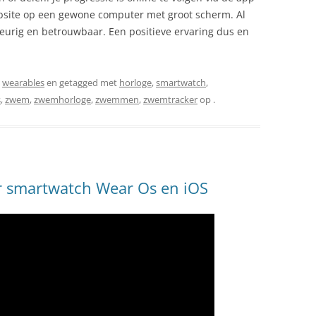
bsite op een gewone computer met groot scherm. Al
urig en betrouwbaar. Een positieve ervaring dus en
,
wearables
en getagged met
horloge
,
smartwatch
,
s
,
zwem
,
zwemhorloge
,
zwemmen
,
zwemtracker
op
.
r smartwatch Wear Os en iOS