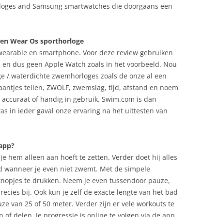
loges and Samsung smartwatches die doorgaans een
en Wear Os sporthorloge
 wearable en smartphone. Voor deze review gebruiken
 en dus geen Apple Watch zoals in het voorbeeld. Nou
 / waterdichte zwemhorloges zoals de onze al een
aantjes tellen, ZWOLF, zwemslag, tijd, afstand en noem
n accuraat of handig in gebruik. Swim.com is dan
as in ieder gaval onze ervaring na het uittesten van
app?
 hem alleen aan hoeft te zetten. Verder doet hij alles
tijd wanneer je even niet zwemt. Met de simpele
 knopjes te drukken. Neem je even tussendoor pauze,
ecies bij. Ook kun je zelf de exacte lengte van het bad
ze van 25 of 50 meter. Verder zijn er vele workouts te
 of delen. Je progressie is online te volgen via de app