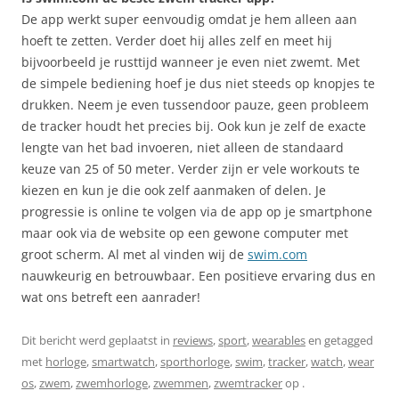
De app werkt super eenvoudig omdat je hem alleen aan
hoeft te zetten. Verder doet hij alles zelf en meet hij
bijvoorbeeld je rusttijd wanneer je even niet zwemt. Met
de simpele bediening hoef je dus niet steeds op knopjes te
drukken. Neem je even tussendoor pauze, geen probleem
de tracker houdt het precies bij. Ook kun je zelf de exacte
lengte van het bad invoeren, niet alleen de standaard
keuze van 25 of 50 meter. Verder zijn er vele workouts te
kiezen en kun je die ook zelf aanmaken of delen. Je
progressie is online te volgen via de app op je smartphone
maar ook via de website op een gewone computer met
groot scherm. Al met al vinden wij de
swim.com
nauwkeurig en betrouwbaar. Een positieve ervaring dus en
wat ons betreft een aanrader!
Dit bericht werd geplaatst in
reviews
,
sport
,
wearables
en getagged
met
horloge
,
smartwatch
,
sporthorloge
,
swim
,
tracker
,
watch
,
wear
os
,
zwem
,
zwemhorloge
,
zwemmen
,
zwemtracker
op
.