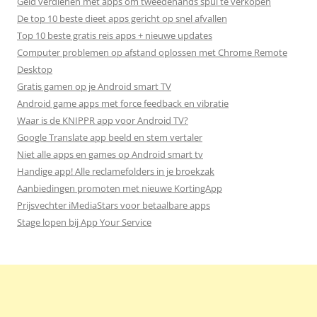
Geld verdienen met apps om tweedehands spul te verkopen
De top 10 beste dieet apps gericht op snel afvallen
Top 10 beste gratis reis apps + nieuwe updates
Computer problemen op afstand oplossen met Chrome Remote
Desktop
Gratis gamen op je Android smart TV
Android game apps met force feedback en vibratie
Waar is de KNIPPR app voor Android TV?
Google Translate app beeld en stem vertaler
Niet alle apps en games op Android smart tv
Handige app! Alle reclamefolders in je broekzak
Aanbiedingen promoten met nieuwe KortingApp
Prijsvechter iMediaStars voor betaalbare apps
Stage lopen bij App Your Service