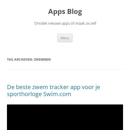
Ga
naar
Apps Blog
de
inhoud
Ontdek nieuwe apps of maak ze zelf
Menu
TAG ARCHIEVEN:
ZWEMMEN
De beste zwem tracker app voor je
sporthorloge Swim.com