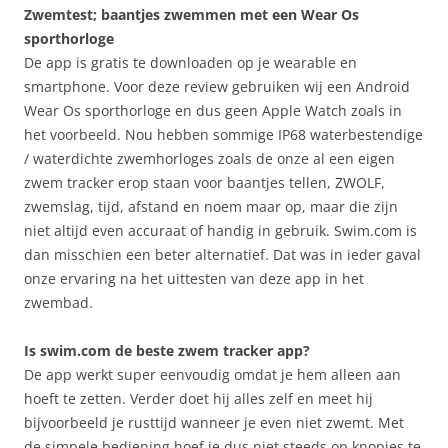
Zwemtest; baantjes zwemmen met een Wear Os
sporthorloge
De app is gratis te downloaden op je wearable en
smartphone. Voor deze review gebruiken wij een Android
Wear Os sporthorloge en dus geen Apple Watch zoals in
het voorbeeld. Nou hebben sommige IP68 waterbestendige
/ waterdichte zwemhorloges zoals de onze al een eigen
zwem tracker erop staan voor baantjes tellen, ZWOLF,
zwemslag, tijd, afstand en noem maar op, maar die zijn
niet altijd even accuraat of handig in gebruik. Swim.com is
dan misschien een beter alternatief. Dat was in ieder gaval
onze ervaring na het uittesten van deze app in het
zwembad.
Is swim.com de beste zwem tracker app?
De app werkt super eenvoudig omdat je hem alleen aan
hoeft te zetten. Verder doet hij alles zelf en meet hij
bijvoorbeeld je rusttijd wanneer je even niet zwemt. Met
de simpele bediening hoef je dus niet steeds op knopjes te