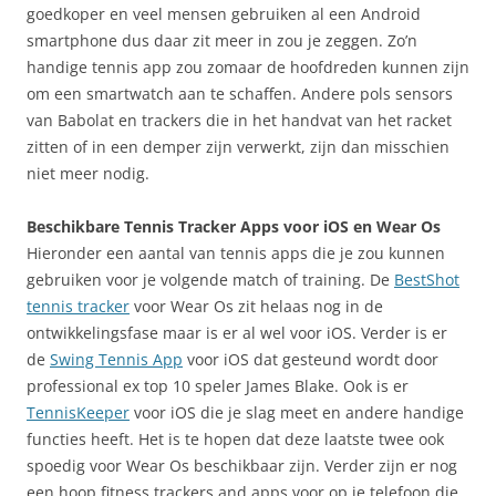
goedkoper en veel mensen gebruiken al een Android
smartphone dus daar zit meer in zou je zeggen. Zo’n
handige tennis app zou zomaar de hoofdreden kunnen zijn
om een smartwatch aan te schaffen. Andere pols sensors
van Babolat en trackers die in het handvat van het racket
zitten of in een demper zijn verwerkt, zijn dan misschien
niet meer nodig.
Beschikbare Tennis Tracker Apps voor iOS en Wear Os
Hieronder een aantal van tennis apps die je zou kunnen
gebruiken voor je volgende match of training. De
BestShot
tennis tracker
voor Wear Os zit helaas nog in de
ontwikkelingsfase maar is er al wel voor iOS. Verder is er
de
Swing Tennis App
voor iOS dat gesteund wordt door
professional ex top 10 speler James Blake. Ook is er
TennisKeeper
voor iOS die je slag meet en andere handige
functies heeft. Het is te hopen dat deze laatste twee ook
spoedig voor Wear Os beschikbaar zijn. Verder zijn er nog
een hoop fitness trackers and apps voor op je telefoon die