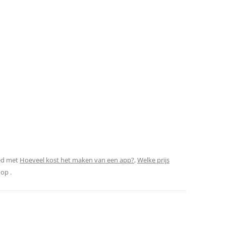
ed met
Hoeveel kost het maken van een app?
,
Welke prijs
op
.