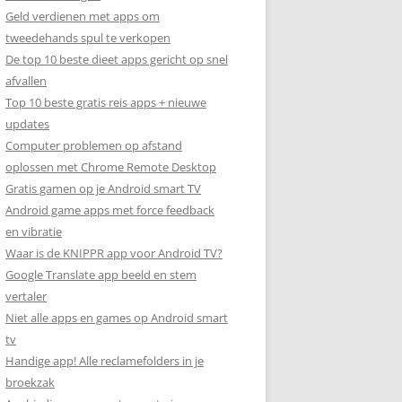
Geld verdienen met apps om
tweedehands spul te verkopen
De top 10 beste dieet apps gericht op snel
afvallen
Top 10 beste gratis reis apps + nieuwe
updates
Computer problemen op afstand
oplossen met Chrome Remote Desktop
Gratis gamen op je Android smart TV
Android game apps met force feedback
en vibratie
Waar is de KNIPPR app voor Android TV?
Google Translate app beeld en stem
vertaler
Niet alle apps en games op Android smart
tv
Handige app! Alle reclamefolders in je
broekzak