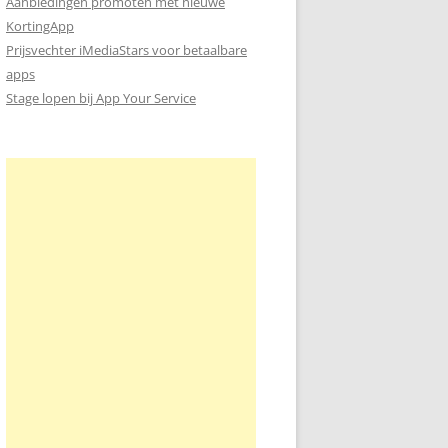
Aanbiedingen promoten met nieuwe
KortingApp
Prijsvechter iMediaStars voor betaalbare
apps
Stage lopen bij App Your Service