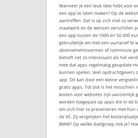
Wanneer je een leuk idee hebt voor ee
een app te laten maken? Op de website
aantreffen. Dat is op zich niet zo ver
maatwerk en de wensen verschillen pe
een app tussen de 1000 en 50.000 euro
gebruikelijk om met een uurtarief te
abonnementsvormen of commissie geld
betreft net zo interessant als het ve
mee dat apps regelmatig geupdate m
kunnen spelen. Veel opdrachtgevers z
app. Dit kan door een kleine vergoedi
gratis apps. Tot slot is het misschien
kosten voor websites zijn aanzienlijk
worden toegepast op apps die in de ba
om zich hier te presenteren met hun v
de VS. Zij vergelijken het kostenplaa
BMW? Op welke doelgroep mik je? Hoe g