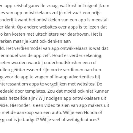
n app reist al gauw de vraag; wat kost het eigenlijk om
s van app ontwikkelaars zul je niet vaak een prijs
wonderlijk want het ontwikkelen van een app is meestal
r klant. Op andere websites over apps is te lezen dat
 kan kosten met uitschieters ver daarboven. Het is
 werken maar je kunt ook denken aan
. Het verdienmodel van app ontwikkelaars is wat dat
rdienmodel van de app zelf. Houd er verder rekening
oeten worden waarbij onderhoudskosten een rol
ullen geïnteresseerd zijn om te verdienen aan hun
ng voor de app te vragen of in-app advertenties bij
 interessant om apps te vergelijken met websites. De
 gedaald door templates. Zou dat model ook niet kunnen
sis hetzelfde zijn? Wij nodigen app ontwikkelaars uit
isie. Hieronder is een video te zien van app makers uit
tje met de aankoop van een auto. Wil je een Honda of
root is je budget? Wil je veel of weinig features?