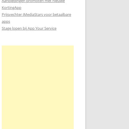
Aanbiedingen promoten met nieuwe
KortingApp
Prijsvechter iMediaStars voor betaalbare
apps
Stage lopen bij App Your Service