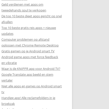
Geld verdienen met apps om
tweedehands spul te verkopen
De top 10 beste dieet apps gericht op snel
afvallen
Top 10 beste gratis reis apps + nieuwe
updates
Computer problemen op afstand
oplossen met Chrome Remote Desktop
Gratis gamen op je Android smart TV
Android game apps met force feedback
en vibratie
Waar is de KNIPPR app voor Android TV?
Google Translate app beeld en stem
vertaler
Niet alle apps en games op Android smart
tv
Handige app! Alle reclamefolders in je
broekzak