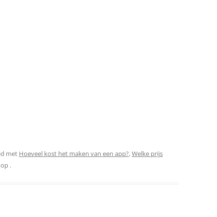
ed met
Hoeveel kost het maken van een app?
,
Welke prijs
op
.