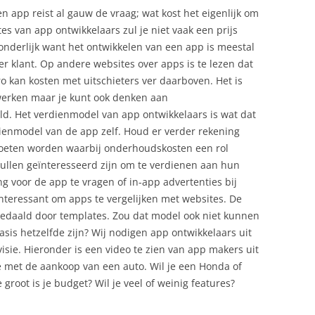
n app reist al gauw de vraag; wat kost het eigenlijk om
s van app ontwikkelaars zul je niet vaak een prijs
wonderlijk want het ontwikkelen van een app is meestal
r klant. Op andere websites over apps is te lezen dat
 kan kosten met uitschieters ver daarboven. Het is
 werken maar je kunt ook denken aan
. Het verdienmodel van app ontwikkelaars is wat dat
rdienmodel van de app zelf. Houd er verder rekening
oeten worden waarbij onderhoudskosten een rol
ullen geïnteresseerd zijn om te verdienen aan hun
ng voor de app te vragen of in-app advertenties bij
 interessant om apps te vergelijken met websites. De
 gedaald door templates. Zou dat model ook niet kunnen
sis hetzelfde zijn? Wij nodigen app ontwikkelaars uit
isie. Hieronder is een video te zien van app makers uit
tje met de aankoop van een auto. Wil je een Honda of
root is je budget? Wil je veel of weinig features?