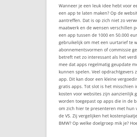
Wanneer je een leuk idee hebt voor ee
een app te laten maken? Op de website
aantreffen. Dat is op zich niet zo ver
maatwerk en de wensen verschillen pe
een app tussen de 1000 en 50.000 euro
gebruikelijk om met een uurtarief te
abonnementsvormen of commissie geld
betreft net zo interessant als het ve
mee dat apps regelmatig geupdate m
kunnen spelen. Veel opdrachtgevers z
app. Dit kan door een kleine vergoedi
gratis apps. Tot slot is het misschien
kosten voor websites zijn aanzienlijk
worden toegepast op apps die in de ba
om zich hier te presenteren met hun v
de VS. Zij vergelijken het kostenplaa
BMW? Op welke doelgroep mik je? Hoe g