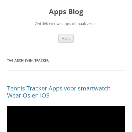
Ga
naar
Apps Blog
de
inhoud
Ontdek nieuwe apps of maak ze zelf
Menu
TAG ARCHIEVEN:
TRACKER
Tennis Tracker Apps voor smartwatch
Wear Os en iOS