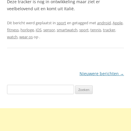
Deze tracker is nog in ontwikkeling
maar ziet er
veelbelovend uit en komt uit Italië.
Dit bericht werd geplaatst in
sport
en getagged met
android
,
Apple
,
fitness
,
horloge
,
iOS
,
sensor
,
smartwatch
,
sport
,
tennis
,
tracker
,
watch
,
wear os
op
.
Berichtnavigatie
Nieuwere berichten
→
Zoeken
naar: