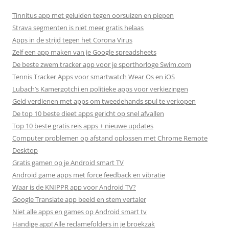
Tinnitus app met geluiden tegen oorsuizen en piepen
Strava segmenten is niet meer gratis helaas
Apps in de strijd tegen het Corona Virus
Zelf een app maken van je Google spreadsheets
De beste zwem tracker app voor je sporthorloge Swim.com
Tennis Tracker Apps voor smartwatch Wear Os en iOS
Lubach’s Kamergotchi en politieke apps voor verkiezingen
Geld verdienen met apps om tweedehands spul te verkopen
De top 10 beste dieet apps gericht op snel afvallen
Top 10 beste gratis reis apps + nieuwe updates
Computer problemen op afstand oplossen met Chrome Remote
Desktop
Gratis gamen op je Android smart TV
Android game apps met force feedback en vibratie
Waar is de KNIPPR app voor Android TV?
Google Translate app beeld en stem vertaler
Niet alle apps en games op Android smart tv
Handige app! Alle reclamefolders in je broekzak