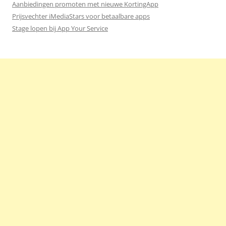
Aanbiedingen promoten met nieuwe KortingApp
Prijsvechter iMediaStars voor betaalbare apps
Stage lopen bij App Your Service