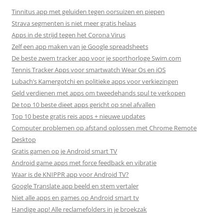
Tinnitus app met geluiden tegen oorsuizen en piepen
Strava segmenten is niet meer gratis helaas
Apps in de strijd tegen het Corona Virus
Zelf een app maken van je Google spreadsheets
De beste zwem tracker app voor je sporthorloge Swim.com
Tennis Tracker Apps voor smartwatch Wear Os en iOS
Lubach’s Kamergotchi en politieke apps voor verkiezingen
Geld verdienen met apps om tweedehands spul te verkopen
De top 10 beste dieet apps gericht op snel afvallen
Top 10 beste gratis reis apps + nieuwe updates
Computer problemen op afstand oplossen met Chrome Remote
Desktop
Gratis gamen op je Android smart TV
Android game apps met force feedback en vibratie
Waar is de KNIPPR app voor Android TV?
Google Translate app beeld en stem vertaler
Niet alle apps en games op Android smart tv
Handige app! Alle reclamefolders in je broekzak