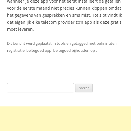
wanneer je deze app voor het eerst installeert de getallen
voor de eerste maand niet precies kunnen kloppen omdat
het gegevens van gesprekken en sms mist. Tot slot vindt ik
dat eigenlijk elke telecom provider zo’n app als deze gratis
moet leveren.
Dit bericht werd geplaatst in
tools
en getagged met
belminuten
registratie
,
beltegoed app
,
beltegoed bijhouden
op
.
Zoeken
naar: