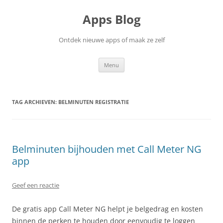
Ga
naar
Apps Blog
de
inhoud
Ontdek nieuwe apps of maak ze zelf
Menu
TAG ARCHIEVEN:
BELMINUTEN REGISTRATIE
Belminuten bijhouden met Call Meter NG
app
Geef een reactie
De gratis app Call Meter NG helpt je belgedrag en kosten
binnen de perken te houden door eenvoudig te loggen