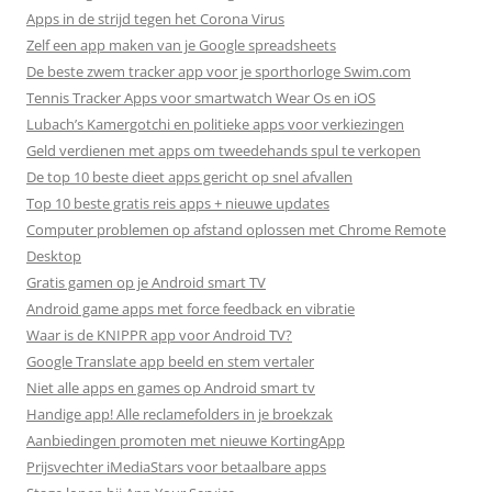
Apps in de strijd tegen het Corona Virus
Zelf een app maken van je Google spreadsheets
De beste zwem tracker app voor je sporthorloge Swim.com
Tennis Tracker Apps voor smartwatch Wear Os en iOS
Lubach’s Kamergotchi en politieke apps voor verkiezingen
Geld verdienen met apps om tweedehands spul te verkopen
De top 10 beste dieet apps gericht op snel afvallen
Top 10 beste gratis reis apps + nieuwe updates
Computer problemen op afstand oplossen met Chrome Remote
Desktop
Gratis gamen op je Android smart TV
Android game apps met force feedback en vibratie
Waar is de KNIPPR app voor Android TV?
Google Translate app beeld en stem vertaler
Niet alle apps en games op Android smart tv
Handige app! Alle reclamefolders in je broekzak
Aanbiedingen promoten met nieuwe KortingApp
Prijsvechter iMediaStars voor betaalbare apps