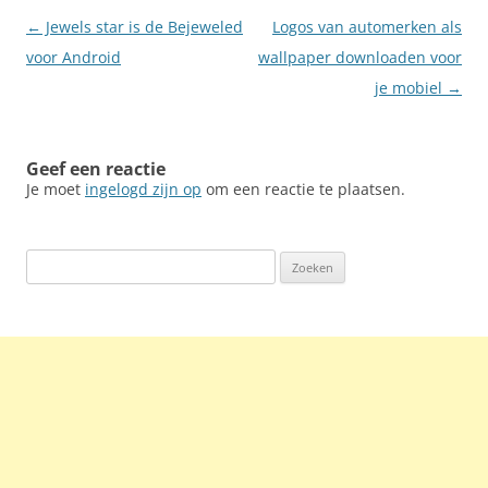
Berichtnavigatie
←
Jewels star is de Bejeweled
Logos van automerken als
voor Android
wallpaper downloaden voor
je mobiel
→
Geef een reactie
Je moet
ingelogd zijn op
om een reactie te plaatsen.
Zoeken
naar: