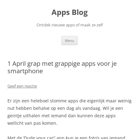
Ga
naar
Apps Blog
de
inhoud
Ontdek nieuwe apps of maak ze zelf
Menu
1 April grap met grappige apps voor je
smartphone
Geef een reactie
Er zijn een heleboel stomme apps die eigenlijk maar weinig
nut hebben behalve op een dag als vandaag. Wil je een
geintje uithalen met iemand dan kunnen deze apps
wellicht van pas komen.
Met de ‘Dude your car!’ app kun je een foto’s van iemand