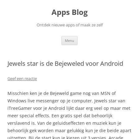
Ga
naar
Apps Blog
de
inhoud
Ontdek nieuwe apps of maak ze zelf
Menu
Jewels star is de Bejeweled voor Android
Geef een reactie
Misschien ken je de Bejeweld game nog van MSN of
Windows live messenger op je computer. Jewels star van
iTreeGamer voor je Android lijkt daar erg veel op maar met
meer special effects. Een gratis spel dat behoorlijk
verslavend is. Van de geluidseffecten en muziek kun je
behoorlijk gek worden maar gelukkig kun je die beide apart
uitzetten. Bij de start kun je kiezen uit 3 versies, Arcade,