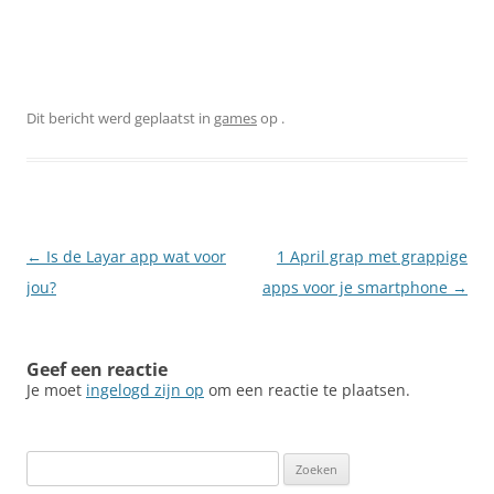
Dit bericht werd geplaatst in
games
op
.
Berichtnavigatie
←
Is de Layar app wat voor
1 April grap met grappige
jou?
apps voor je smartphone
→
Geef een reactie
Je moet
ingelogd zijn op
om een reactie te plaatsen.
Zoeken
naar: