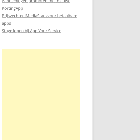
Aanbiedingen promoten met nieuwe
KortingApp
Prijsvechter iMediaStars voor betaalbare
apps
Stage lopen bij App Your Service