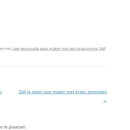
ed met
Leer eenvoudig apps maken met een programma
,
Zelf
r
Zelf je eigen app maken met gratis templates
→
e te plaatsen.