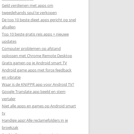
Geld verdienen met apps om
tweedehands spul te verkopen
De top 10 beste dieet apps gericht op snel
afvallen
Top 10 beste gratis reis apps + nieuwe
updates
Computer problemen op afstand
oplossen met Chrome Remote Desktop
Gratis gamen op je Android smart TV
Android game apps met force feedback
en vibratie
Waar is de KNIPPR app voor Android TV?
Google Translate app beeld en stem
vertaler
Niet alle apps en games op Android smart
tv
Handige app! Alle reclamefolders in je
broekzak