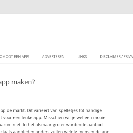
OMOOT EEN APP!
ADVERTEREN
LINKS
DISCLAIMER / PRIV
n app maken?
p de markt. Dit varieert van spelletjes tot handige
bt voor een leuke app. Misschien wil je wel een mooie
aarom niet. In het alsmaar groter wordende aanbod
speciaals aanbieden anders zullen weinig mensen de app