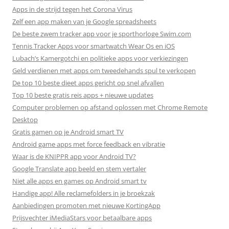
Apps in de strijd tegen het Corona Virus
Zelf een app maken van je Google spreadsheets
De beste zwem tracker app voor je sporthorloge Swim.com
Tennis Tracker Apps voor smartwatch Wear Os en iOS
Lubach’s Kamergotchi en politieke apps voor verkiezingen
Geld verdienen met apps om tweedehands spul te verkopen
De top 10 beste dieet apps gericht op snel afvallen
Top 10 beste gratis reis apps + nieuwe updates
Computer problemen op afstand oplossen met Chrome Remote
Desktop
Gratis gamen op je Android smart TV
Android game apps met force feedback en vibratie
Waar is de KNIPPR app voor Android TV?
Google Translate app beeld en stem vertaler
Niet alle apps en games op Android smart tv
Handige app! Alle reclamefolders in je broekzak
Aanbiedingen promoten met nieuwe KortingApp
Prijsvechter iMediaStars voor betaalbare apps