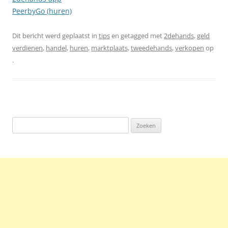
PeerbyGo (huren)
Dit bericht werd geplaatst in
tips
en getagged met
2dehands
,
geld
verdienen
,
handel
,
huren
,
marktplaats
,
tweedehands
,
verkopen
op
.
Zoeken
naar: