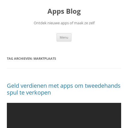
Ga
naar
Apps Blog
de
inhoud
Ontdek nieuwe apps of maak ze zelf
Menu
TAG ARCHIEVEN:
MARKTPLAATS
Geld verdienen met apps om tweedehands
spul te verkopen