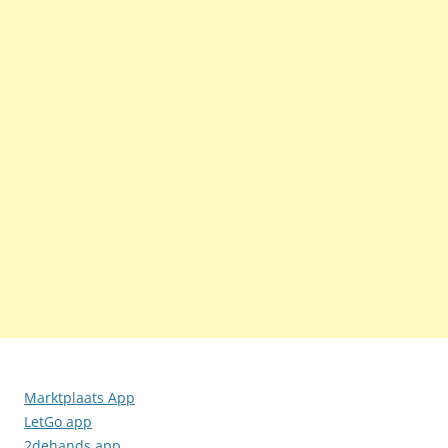
Marktplaats App
LetGo app
2dehands app