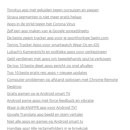
Tinnitus app met geluiden tegen oorsuizen en piepen
Strava segmenten is niet meer gratis helaas
Apps in de strijd tegen het Corona Virus
Zelf een app maken van je Google spreadsheets
De beste zwem tracker app voor je sporthorloge Swim.com
Tennis Tracker Apps voor smartwatch Wear Os en iOS
Lubach’s Kamergotchi en politieke apps voor verkiezingen
Geld verdienen met apps om tweedehands spul te verkopen
De top 10 beste dieet apps gericht op snel afvallen
Top 10 beste gratis reis apps + nieuwe updates
Computer problemen op afstand oplossen met Chrome Remote
Desktop
Gratis gamen op je Android smart TV
Android game apps met force feedback en vibratie
Waar is de KNIPPR app voor Android TV?
Google Translate app beeld en stem vertaler
Niet alle apps en games op Android smart tv
Handige app! Alle reclamefolders in je broekzak