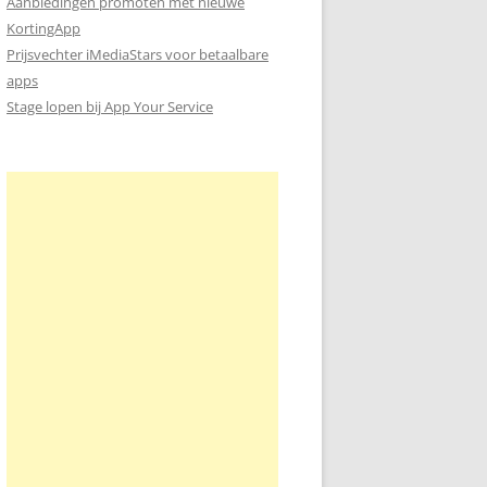
Aanbiedingen promoten met nieuwe
KortingApp
Prijsvechter iMediaStars voor betaalbare
apps
Stage lopen bij App Your Service