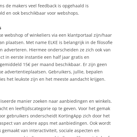
ens de makers veel feedback is opgehaald is
rold en ook beschikbaar voor webshops.
s
e webshop of winkeliers via een klantportaal zijn/haar
n plaatsen. Met name ELKE is belangrijk in de filosofie
n adverteren. Hiermee onderscheiden ze zich ook van
 in eerste instantie een half jaar gratis en
r gemiddeld 15€ per maand beschikbaar. Er zijn geen
jke advertentieplaatsen. Gebruikers, jullie, bepalen
ies het leukste zijn en het meeste aandacht krijgen.
iseerde manier zoeken naar aanbiedingen en winkels.
lacht en leeftijdscategorie op te geven. Voor het gemak
oor gebruikers onderscheidt KortingApp zich door het
aspect van andere apps met aanbiedingen. Ook wordt
 gemaakt van interactiviteit, sociale aspecten en