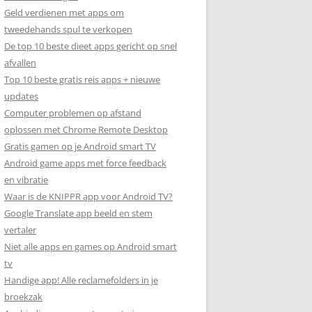
Geld verdienen met apps om
tweedehands spul te verkopen
De top 10 beste dieet apps gericht op snel
afvallen
Top 10 beste gratis reis apps + nieuwe
updates
Computer problemen op afstand
oplossen met Chrome Remote Desktop
Gratis gamen op je Android smart TV
Android game apps met force feedback
en vibratie
Waar is de KNIPPR app voor Android TV?
Google Translate app beeld en stem
vertaler
Niet alle apps en games op Android smart
tv
Handige app! Alle reclamefolders in je
broekzak