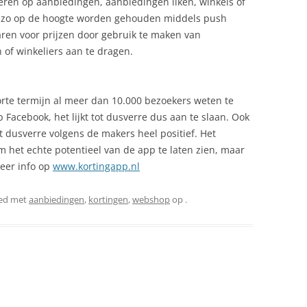
eren op aanbiedingen, aanbiedingen liken, winkels of
en zo op de hoogte worden gehouden middels push
ren voor prijzen door gebruik te maken van
 of winkeliers aan te dragen.
orte termijn al meer dan 10.000 bezoekers weten te
 Facebook, het lijkt tot dusverre dus aan te slaan. Ook
 dusverre volgens de makers heel positief. Het
 het echte potentieel van de app te laten zien, maar
Meer info op
www.kortingapp.nl
ed met
aanbiedingen
,
kortingen
,
webshop
op
.