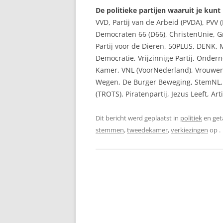
De politieke partijen waaruit je kunt
VVD, Partij van de Arbeid (PVDA), PVV (P
Democraten 66 (D66), ChristenUnie, Gr
Partij voor de Dieren, 50PLUS, DENK, 
Democratie, Vrijzinnige Partij, Ondern
Kamer, VNL (VoorNederland), Vrouwen Pa
Wegen, De Burger Beweging, StemNL, V
(TROTS), Piratenpartij, Jezus Leeft, Arti
Dit bericht werd geplaatst in
politiek
en ge
stemmen
,
tweedekamer
,
verkiezingen
op
.