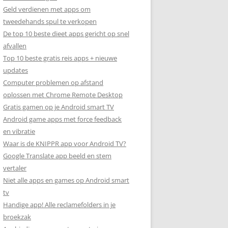
Geld verdienen met apps om
tweedehands spul te verkopen
De top 10 beste dieet apps gericht op snel
afvallen
Top 10 beste gratis reis apps + nieuwe
updates
Computer problemen op afstand
oplossen met Chrome Remote Desktop
Gratis gamen op je Android smart TV
Android game apps met force feedback
en vibratie
Waar is de KNIPPR app voor Android TV?
Google Translate app beeld en stem
vertaler
Niet alle apps en games op Android smart
tv
Handige app! Alle reclamefolders in je
broekzak