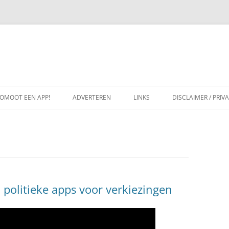
OMOOT EEN APP!
ADVERTEREN
LINKS
DISCLAIMER / PRIV
politieke apps voor verkiezingen