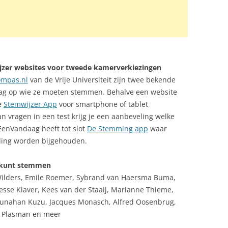
jzer websites voor tweede kamerverkiezingen
ompas.nl
van de Vrije Universiteit zijn twee bekende
raag op wie ze moeten stemmen. Behalve een website
e
Stemwijzer App
voor smartphone of tablet
 vragen in een test krijg je een aanbeveling welke
. EenVandaag heeft tot slot
De Stemming app
waar
eling worden bijgehouden.
op kunt stemmen
 Wilders, Emile Roemer, Sybrand van Haersma Buma,
Jesse Klaver, Kees van der Staaij, Marianne Thieme,
 Tunahan Kuzu, Jacques Monasch, Alfred Oosenbrug,
r Plasman en meer