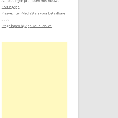
Aanbiedingen promoten met nieuwe
KortingApp
Prijsvechter iMediaStars voor betaalbare
apps
Stage lopen bij App Your Service