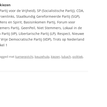
 kiezen
artij voor de Vrijheid), SP (Socialistische Partij), CDA,
oenlinks, Staatkundig Gereformeerde Partij (SGP),
Mens en Spirit, Basisinkomen Partij, Forum voor
emers Partij, GeenPeil, Niet Stemmers, Lokaal in de
rtij (VP), Libertarische Partij (LP), Respect, Nieuwe
rije Democratische Partij (VDP), Trots op Nederland
kel 1
tagged met
kamergotchi
,
keuzehulp
,
kiezen
,
lubach
,
politiek
,